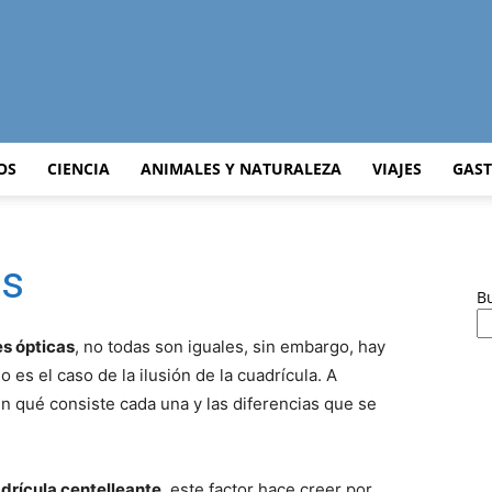
Curiosidades
OS
CIENCIA
ANIMALES Y NATURALEZA
VIAJES
GAS
es
Curiosas
B
es ópticas
, no todas son iguales, sin embargo, hay
es el caso de la ilusión de la cuadrícula. A
 qué consiste cada una y las diferencias que se
del
adrícula centelleante
, este factor hace creer por