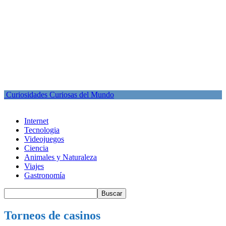
Curiosidades Curiosas del Mundo
Internet
Tecnologia
Videojuegos
Ciencia
Animales y Naturaleza
Viajes
Gastronomía
Torneos de casinos