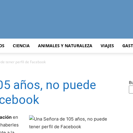
Curiosidades
OS
CIENCIA
ANIMALES Y NATURALEZA
VIAJES
GAS
de tener perfil de Facebook
Curiosas
05 años, no puede
B
Facebook
del
ración
en
 haberles
te a la