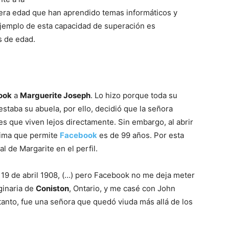
cera edad que han aprendido temas informáticos y
 ejemplo de esta capacidad de superación es
Mundo
s de edad.
ook
a
Marguerite Joseph
. Lo hizo porque toda su
 estaba su abuela, por ello, decidió que la señora
s que viven lejos directamente. Sin embargo, al abrir
xima que permite
Facebook
es de 99 años. Por esta
l de Margarite en el perfil.
l 19 de abril 1908, (…) pero Facebook no me deja meter
ginaria de
Coniston
, Ontario, y me casé con John
 tanto, fue una señora que quedó viuda más allá de los