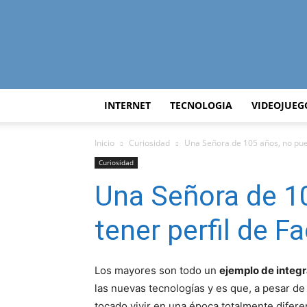
INTERNET
TECNOLOGIA
VIDEOJUEG
Inicio
Curiosidad
Una Señora de 105 años, no pue
Curiosidad
Una Señora de 1
tener perfil de 
Los mayores son todo un
ejemplo de integ
las nuevas tecnologías y es que, a pesar de
tocado vivir en una época totalmente diferen