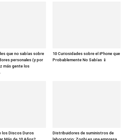
des que no sabías sobre
10 Curiosidades sobre el iPhone que
dores personales (y por
Probablemente No Sabías 📱
z más gente los

 los Discos Duros
Distribuidores de suministros de
ar Más de 10 Años?
laboratorio: Zogbi es una empresa