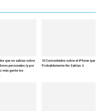
des que no sabías sobre
10 Curiosidades sobre el iPhone que
dores personales (y por
Probablemente No Sabías 📱
z más gente los
