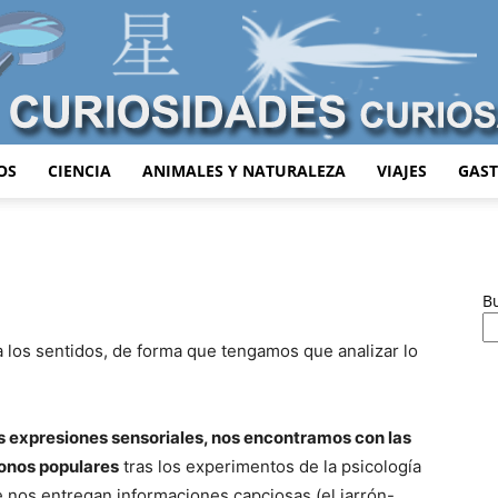
OS
CIENCIA
ANIMALES Y NATURALEZA
VIAJES
GAS
Curiosidades
B
 los sentidos, de forma que tengamos que analizar lo
Curiosas
s expresiones sensoriales, nos encontramos con las
conos populares
tras los experimentos de la psicología
e nos entregan informaciones capciosas (el jarrón-