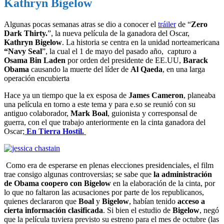
Kathryn Bigelow
Algunas pocas semanas atras se dio a conocer el
tráiler
de “
Zero
Dark Thirty.
”, la nueva película de la ganadora del Oscar,
Kathryn Bigelow
. La historia se centra en la unidad norteamericana
“Navy Seal
”, la cual el 1 de mayo del pasado año, capturo a
Osama Bin Laden
por orden del presidente de EE.UU,
Barack
Obama
causando la muerte del líder de
Al Qaeda
, en una larga
operación encubierta
Hace ya un tiempo que la ex esposa de
James Cameron
, planeaba
una película en torno a este tema y para e.so se reunió con su
antiguo colaborador,
Mark Boal
, guionista y corresponsal de
guerra, con el que trabajo anteriormente en la cinta ganadora del
Oscar;
En Tierra Hostil.
Como era de esperarse en plenas elecciones presidenciales, el film
trae consigo algunas controversias; se sabe que
la administración
de Obama coopero con Bigelow
en la elaboración de la cinta, por
lo que no faltaron las acusaciones por parte de los republicanos,
quienes declararon que
Boal
y
Bigelow
, habían tenido
acceso a
cierta información clasificada
. Si bien el estudio de
Bigelow
, negó
que la película tuviera previsto su estreno para el mes de octubre (las