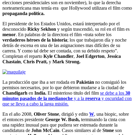
elecciones presidenciales son en noviembre), lo que la derecha
norteamericana mas temía era que Hollywood utilizara el film como
propaganda política.
El presidente de los Estados Unidos, estará interpretado por el
desconocido
Ricky Sekhon
y según trascendió, su rol en el film es
menor
. En palabras de la directora el film «trata sobre los
verdaderos héroes de la historia
; los que trabajaron día y noche
detrás de escena en una de las asignaciones mas difíciles de su
carrera. Y como tal debe ser contada, con su debido respeto”.
Completan el reparto
Kyle Chandler
,
Joel Edgerton
,
Jessica
Chastain
,
Chris Pratt,
y
Mark Strong.
La producción que iba a ser rodada en
Pakistán
no consiguió los
permisos necesarios, por lo que debieron mudarse a la ciudad de
Chandigarh
en
India.
El misterioso titulo del film
se debe a los
30
minutos pasados de la medianoche
y a la
reserva
y oscuridad con
que se llevo a cabo la larga misión.
En el año 2008,
Oliver Stone
, dirigió y edito
W
, una biopic, sobre
el entonces presidente
George W. Bush,
terminando la cinta con
una rapidez inusual para que pudiera ser estrenada durante la
candidatura de
John McCain
. Casos similares al de
Stone
son