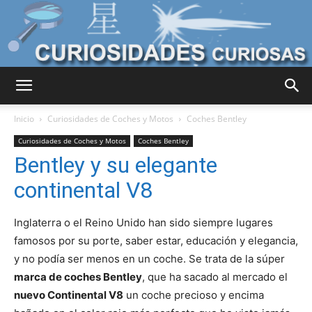
Curiosidades
Inicio
Curiosidades de Coches y Motos
Coches Bentley
Curiosidades de Coches y Motos
Coches Bentley
Bentley y su elegante
Curiosas
continental V8
Inglaterra o el Reino Unido han sido siempre lugares
del
famosos por su porte, saber estar, educación y elegancia,
y no podía ser menos en un coche. Se trata de la súper
marca de coches Bentley
, que ha sacado al mercado el
Mundo
nuevo Continental V8
un coche precioso y encima