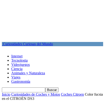
Curiosidades Curiosas del Mundo
Internet
Tecnologia
Videojuegos
Ciencia
Animales y Naturaleza
Viajes
Gastronomía
Inicio
Curiosidades de Coches y Motos
Coches Citroen
Color fucsia
en el CITROËN DS3