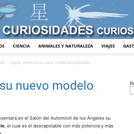
OS
CIENCIA
ANIMALES Y NATURALEZA
VIAJES
GAS
Curiosidades
uar
Jaguar presenta su nuevo modelo descapotable
 su nuevo modelo
B
Curiosas
sentará en el Salón del Automóvil de los Ángeles su
le
, el cual es el descapotable con más potencia y más
a.