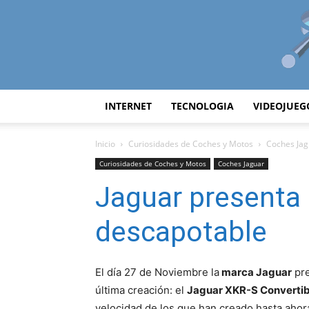
INTERNET
TECNOLOGIA
VIDEOJUEG
Inicio
Curiosidades de Coches y Motos
Coches Jag
Curiosidades de Coches y Motos
Coches Jaguar
Jaguar presenta
descapotable
El día 27 de Noviembre la
marca Jaguar
pre
última creación: el
Jaguar XKR-S Convertib
velocidad de los que han creado hasta ahor