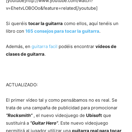
[youtube]http://www.youtube.com/watch?
v=EhetvLOBOOo&feature=related[/youtube]
Si queréis
tocar la guitarra
como ellos, aquí tenéis un
libro con
165 consejos para tocar la guitarra
.
Además, en
guitarra facil
podéis encontrar
vídeos de
clases de guitarra
.
ACTUALIZADO:
El primer vídeo tal y como pensábamos no es real. Se
trata de una campaña de publicidad para promocionar
“Rocksmith”
, el nuevo videojuego de
Ubisoft
que
sustituirá a
“Guitar Hero”
. Este nuevo videojuego
permitirá al jugador utilizar una
guitarra real para tocar