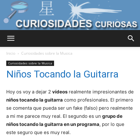
Curiosidades
Inicio
Curiosidades sobre la Musica
Curiosidades sobre la Musica
Niños Tocando la Guitarra
Curiosas
Hoy os voy a dejar 2
vídeos
realmente impresionantes de
niños tocando la guitarra
como profesionales. El primero
del
se comenta que pueda ser un fake (falso) pero realmente
a mi me parece muy real. El segundo es un
grupo de
niños tocando la guitarra en un programa
, por lo que
Mundo
este seguro que es muy real.