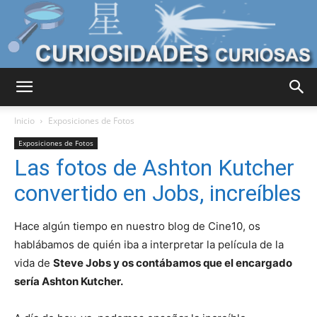
Curiosidades
Inicio
Exposiciones de Fotos
Exposiciones de Fotos
Las fotos de Ashton Kutcher
Curiosas
convertido en Jobs, increíbles
Hace algún tiempo en nuestro blog de Cine10, os
del
hablábamos de quién iba a interpretar la película de la
vida de
Steve Jobs y os contábamos que el encargado
sería
Ashton Kutcher.
Mundo