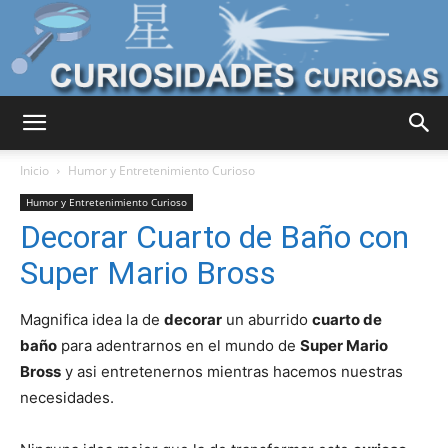
Curiosidades
Inicio
Humor y Entretenimiento Curioso
Humor y Entretenimiento Curioso
Decorar Cuarto de Baño con
Curiosas
Super Mario Bross
Magnifica idea la de
decorar
un aburrido
cuarto de
del
baño
para adentrarnos en el mundo de
Super Mario
Bross
y asi entretenernos mientras hacemos nuestras
necesidades.
Mundo