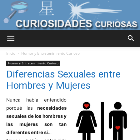
Curiosidades
Inicio
Humor y Entretenimiento Curioso
Humor y Entretenimiento Curioso
Diferencias Sexuales entre
Curiosas
Hombres y Mujeres
Nunca había entendido
del
porqué las
necesidades
sexuales de los hombres y
las mujeres son tan
Mundo
diferentes entre si
…