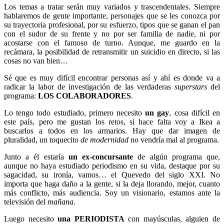
Los temas a tratar serán muy variados y trascendentales. Siempre
hablaremos de gente importante, personajes que se les conozca por
su trayectoria profesional, por su esfuerzo, tipos que se ganan el pan
con el sudor de su frente y no por ser familia de nadie, ni por
acostarse con el famoso de turno. Aunque, me guardo en la
recámara, la posibilidad de retransmitir un suicidio en directo, si las
cosas no van bien…
Sé que es muy difícil encontrar personas así y ahí es donde va a
radicar la labor de investigación de las verdaderas
superstars
del
programa:
LOS COLABORADORES
.
Lo tengo todo estudiado, primero necesito
un gay
, cosa difícil en
este país, pero me gustan los retos, si hace falta voy a Ikea a
buscarlos a todos en los armarios. Hay que dar imagen de
pluralidad, un toquecito
de modernidad
no vendría mal al programa.
Junto a él estaría
un ex-concursante
de algún programa que,
aunque no haya estudiado periodismo en su vida, destaque por su
sagacidad, su ironía, vamos… el Quevedo del siglo XXI. No
importa que haga daño a la gente, si la deja llorando, mejor, cuanto
más conflicto, más audiencia. Soy un visionario, estamos ante la
televisión del
mañana
.
Luego necesito
una
PERIODISTA
con mayúsculas, alguien de