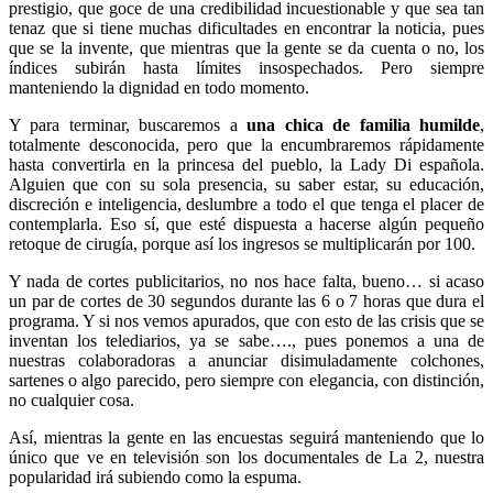
prestigio, que goce de una credibilidad incuestionable y que sea tan
tenaz que si tiene muchas dificultades en encontrar la noticia, pues
que se la invente, que mientras que la gente se da cuenta o no, los
índices subirán hasta límites insospechados. Pero siempre
manteniendo la dignidad en todo momento.
Y para terminar, buscaremos a
una chica de familia humilde
,
totalmente desconocida, pero que la encumbraremos rápidamente
hasta convertirla en la princesa del pueblo, la Lady Di española.
Alguien que con su sola presencia, su saber estar, su educación,
discreción e inteligencia, deslumbre a todo el que tenga el placer de
contemplarla. Eso sí, que esté dispuesta a hacerse algún pequeño
retoque de cirugía, porque así los ingresos se multiplicarán por 100.
Y nada de cortes publicitarios, no nos hace falta, bueno… si acaso
un par de cortes de 30 segundos durante las 6 o 7 horas que dura el
programa. Y si nos vemos apurados, que con esto de las crisis que se
inventan los telediarios, ya se sabe…., pues ponemos a una de
nuestras colaboradoras a anunciar disimuladamente colchones,
sartenes o algo parecido, pero siempre con elegancia, con distinción,
no cualquier cosa.
Así, mientras la gente en las encuestas seguirá manteniendo que lo
único que ve en televisión son los documentales de La 2, nuestra
popularidad irá subiendo como la espuma.