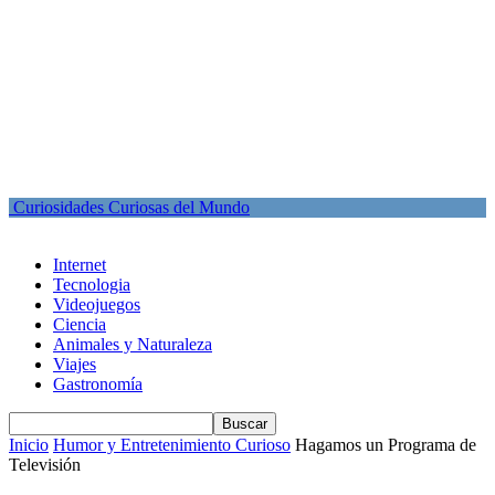
Curiosidades Curiosas del Mundo
Internet
Tecnologia
Videojuegos
Ciencia
Animales y Naturaleza
Viajes
Gastronomía
Inicio
Humor y Entretenimiento Curioso
Hagamos un Programa de
Televisión