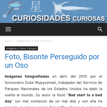
Curiosidades
Inicio
Imágenes y Fotos Curiosas
Imágenes y Fotos Curiosas
Foto, Bisonte Perseguido por
Curiosas
un Oso
Imágenes fotografiadas
en abril del 2010 por el
del
funcionario Duke Wypyszinski, trabajador del Servicio de
Parques Nacionales de los Estados Unidos ha dado la
vuelta al mundo. Su autor la tituló “
Bad start to a bad
Mundo
day
” (un mal comienzo de un mal día) y con ella ha