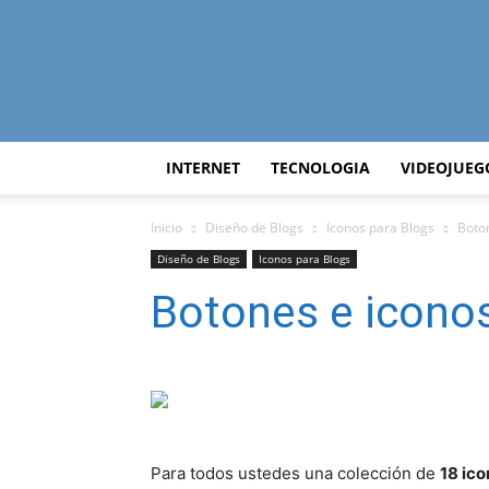
INTERNET
TECNOLOGIA
VIDEOJUEG
Inicio
Diseño de Blogs
Iconos para Blogs
Boton
Diseño de Blogs
Iconos para Blogs
Botones e iconos
Para todos ustedes una colección de
18 ic