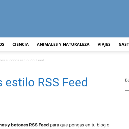
Curiosidades
OS
CIENCIA
ANIMALES Y NATURALEZA
VIAJES
GAS
es e iconos estilo RSS Feed
Curiosas
 estilo RSS Feed
B
del
onos y botones
RSS Feed
para que pongas en tu blog o