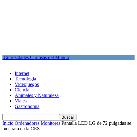
Curiosidades Curiosas del Mundo
Internet
Tecnologia
Videojuegos
Ciencia
Animales y Naturaleza
Viajes
Gastronomía
Inicio
Ordenadores
Monitores
Pantalla LED LG de 72 pulgadas se
mostrara en la CES