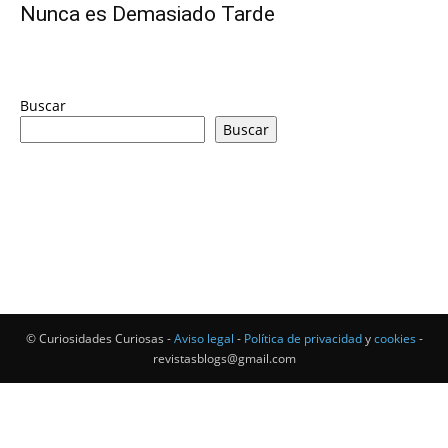
Nunca es Demasiado Tarde
Buscar
Buscar
© Curiosidades Curiosas -
Aviso legal
-
Política de privacidad
y
cookies
-
revistasblogs@gmail.com