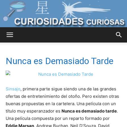
Curiosidades
Nunca es Demasiado Tarde
Curiosas
Sinsajo
, primera parte sigue siendo una de las grandes
del
ofertas de entretenimiento del otoño. Pero existen otras
buenas propuestas en la cartelera. Una película con un
título muy esperanzador es
Nunca es demasiado tarde
.
Mundo
Una película compuesta por un reparto formado por
Eddie Marsan
, Andrew Buchan, Neil D’Souza, David