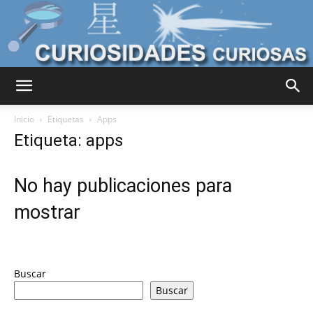
Curiosidades
Inicio
Etiquetas
Apps
Etiqueta: apps
Curiosas
No hay publicaciones para
mostrar
del
Buscar
Mundo
Buscar