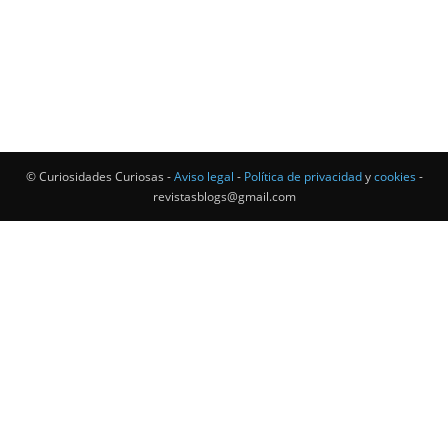
© Curiosidades Curiosas -
Aviso legal
-
Política de privacidad
y
cookies
-
revistasblogs@gmail.com