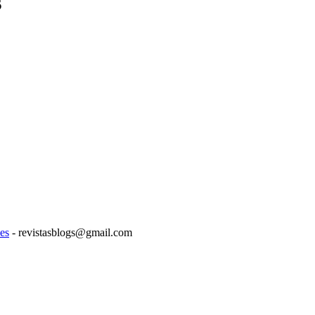
s
es
- revistasblogs@gmail.com