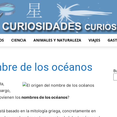
OS
CIENCIA
ANIMALES Y NATURALEZA
VIAJES
GAS
Curiosidades
mbre de los océanos
B
Curiosas
ta,
bargo,
ovienen los
nombres de los océanos
?
stá basado en la mitología griega, concretamente en