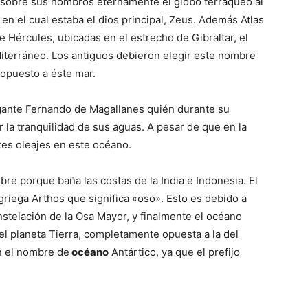
del
r sobre sus hombros eternamente el globo terráqueo al
 en el cual estaba el dios principal, Zeus. Además Atlas
 Hércules, ubicadas en el estrecho de Gibraltar, el
iterráneo. Los antiguos debieron elegir este nombre
opuesto a éste mar.
Mundo
gante Fernando de Magallanes quién durante su
 la tranquilidad de sus aguas. A pesar de que en la
rtes oleajes en este océano.
re porque baña las costas de la India e Indonesia. El
riega Arthos que significa «oso». Esto es debido a
nstelación de la Osa Mayor, y finalmente el océano
el planeta Tierra, completamente opuesta a la del
n el nombre de
océano
Antártico, ya que el prefijo