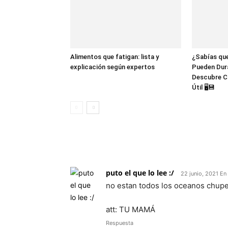
Alimentos que fatigan: lista y
¿Sabías que
explicación según expertos
Pueden Dur
Descubre C
Útil 🖥️💾
25 COMENTARIOS
puto el que lo lee :/
22 junio, 2021 En
no estan todos los oceanos chup
att: TU MAMÁ
Respuesta