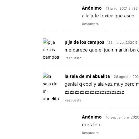
Anónimo
11 junio, 2021 En 23
a la jete toxica que asco
Respuesta
pija de los campos
23 marzo, 2020 En
me parece que el juan martin bar
Respuesta
la sala de mi abuelita
28 agosto, 201
genial q cool y ala vez muy pero 
zzzzzzzzzzzzzzzzzzzzzzzz
Respuesta
Anónimo
10 septiembre, 2020
eres feo
Respuesta