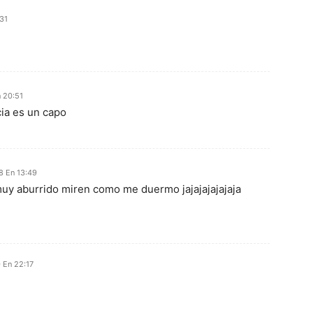
:31
 20:51
cia es un capo
8 En 13:49
muy aburrido miren como me duermo jajajajajajaja
 En 22:17