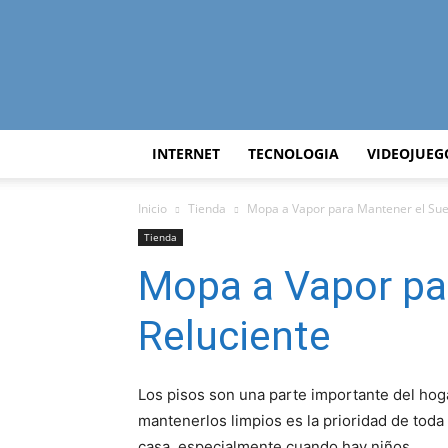
INTERNET
TECNOLOGIA
VIDEOJUEG
Inicio
Tienda
Mopa a Vapor para Mantener el Sue
Tienda
Mopa a Vapor pa
Reluciente
Los pisos son una parte importante del hog
mantenerlos limpios es la prioridad de tod
casa, especialmente cuando hay niños.