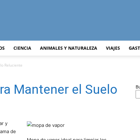
Curiosidades
OS
CIENCIA
ANIMALES Y NATURALEZA
VIAJES
GAS
lo Reluciente
Curiosas
ra Mantener el Suelo
B
del
ar y
a ama de
Mopa de vapor ideal para limpiar los