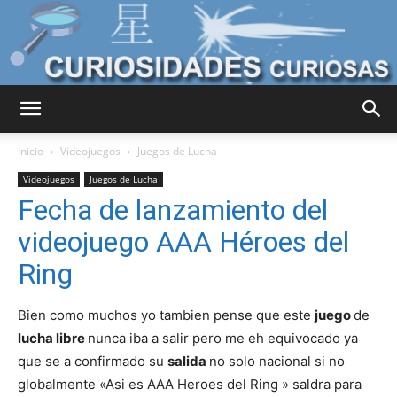
Curiosidades
Inicio
Videojuegos
Juegos de Lucha
Videojuegos
Juegos de Lucha
Fecha de lanzamiento del
Curiosas
videojuego AAA Héroes del
Ring
del
Bien como muchos yo tambien pense que este
juego
de
lucha libre
nunca iba a salir pero me eh equivocado ya
que se a confirmado su
salida
no solo nacional si no
Mundo
globalmente «Asi es AAA Heroes del Ring » saldra para