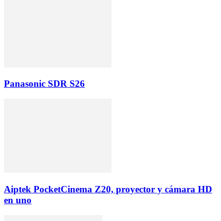
Panasonic SDR S26
Aiptek PocketCinema Z20, proyector y cámara HD
en uno