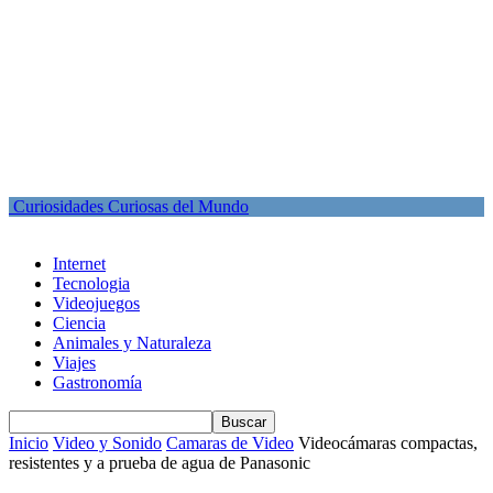
Curiosidades Curiosas del Mundo
Internet
Tecnologia
Videojuegos
Ciencia
Animales y Naturaleza
Viajes
Gastronomía
Inicio
Video y Sonido
Camaras de Video
Videocámaras compactas,
resistentes y a prueba de agua de Panasonic