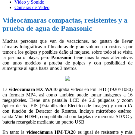
Video y Sonido
Camaras de Video
Videocámaras compactas, resistentes y a
prueba de agua de Panasonic
Muchas personas que van de vacaciones, no gustan de llevar
cámaras fotográficas o filmadoras de gran volumen o costosas por
temor a los golpes y posibles daño al mojarse, sobre todo si se visita
la piscina o playa, pero
Panasonic
tiene unas buenas alternativas
con unos modelos a prueba de golpes y con posibilidad de
sumergirse al agua hasta unos 3 metros.
La
videocámara HX-WA10
graba videos en Full-HD (1920×1080)
en formato MP4, así como también puede tomar imágenes a 16
megapíxeles. Tiene una pantalla LCD de 2,6 pulgadas y zoom
óptico de 5x, EIS (Estabilizador Eléctrico de Imagen) y modo iA
con función de Detector de Rostros. Incluye micrófono estéreo,
salida Mini HDMI, compatibilidad con tarjetas de memoria SDXC y
batería recargable mediante un puerto USB.
En tanto la
videocámara HM-TA20
es igual de resistente y más