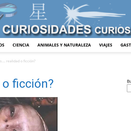
OS
CIENCIA
ANIMALES Y NATURALEZA
VIAJES
GAS
Curiosidades
s…. realidad o ficción?
 o ficción?
B
Curiosas