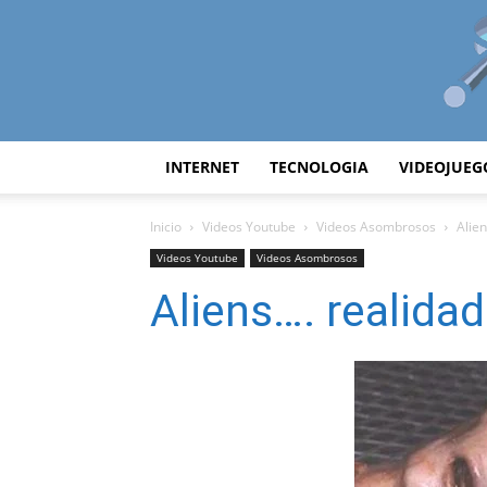
INTERNET
TECNOLOGIA
VIDEOJUEG
Inicio
Videos Youtube
Videos Asombrosos
Alien
Videos Youtube
Videos Asombrosos
Aliens…. realidad