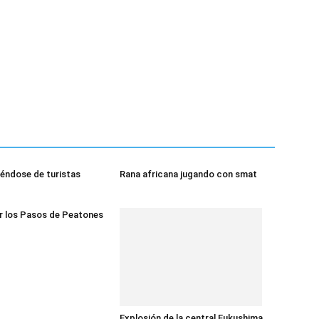
éndose de turistas
Rana africana jugando con smat
r los Pasos de Peatones
Explosión de la central Fukushima