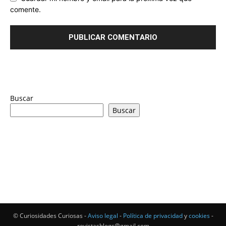
comente.
Buscar
Buscar
© Curiosidades Curiosas -
Aviso legal
-
Política de privacidad
y
cookies
-
revistasblogs@gmail.com