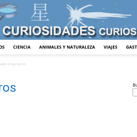
OS
CIENCIA
ANIMALES Y NATURALEZA
VIAJES
GAS
Curiosidades
ales muy raros
ros
B
Curiosas