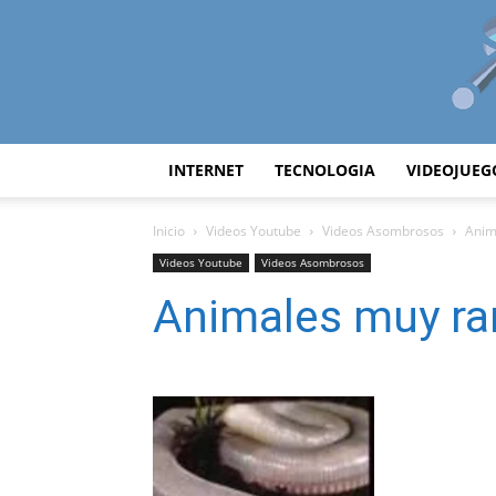
INTERNET
TECNOLOGIA
VIDEOJUEG
Inicio
Videos Youtube
Videos Asombrosos
Anim
Videos Youtube
Videos Asombrosos
Animales muy ra