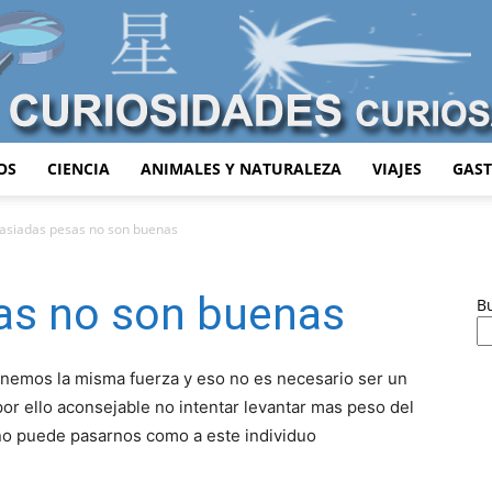
OS
CIENCIA
ANIMALES Y NATURALEZA
VIAJES
GAS
Curiosidades
siadas pesas no son buenas
as no son buenas
B
Curiosas
enemos la misma fuerza y eso no es necesario ser un
or ello aconsejable no intentar levantar mas peso del
o puede pasarnos como a este individuo