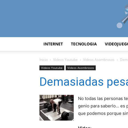
INTERNET
TECNOLOGIA
VIDEOJUEG
Inicio
Videos Youtube
Videos Asombrosos
Dema
Videos Youtube
Videos Asombrosos
Demasiadas pes
No todas las personas t
genio para saberlo… es p
que podemos porque sin