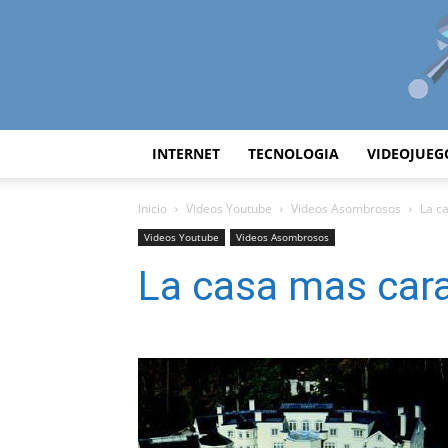
INTERNET
TECNOLOGIA
VIDEOJUEG
Inicio
Videos Youtube
Videos Asombrosos
La c
Videos Youtube
Videos Asombrosos
La casa mas car