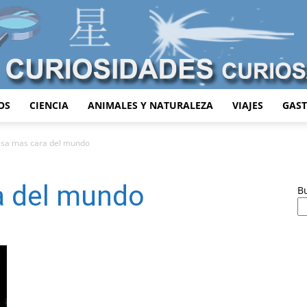
OS
CIENCIA
ANIMALES Y NATURALEZA
VIAJES
GAS
Curiosidades
asa mas cara del mundo
a del mundo
B
Curiosas