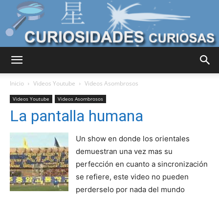
Curiosidades
Inicio
Videos Youtube
Videos Asombrosos
Videos Youtube
Videos Asombrosos
La pantalla humana
Curiosas
Un show en donde los orientales
demuestran una vez mas su
del
perfección en cuanto a sincronización
se refiere, este video no pueden
perderselo por nada del mundo
Mundo