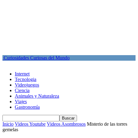
Curiosidades Curiosas del Mundo
Internet
Tecnologia
Videojuegos
Ciencia
Animales y Naturaleza
Viajes
Gastronomía
Inicio
Videos Youtube
Videos Asombrosos
Misterio de las torres
gemelas