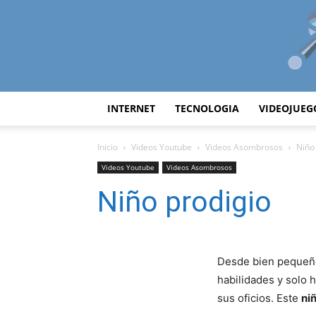
INTERNET
TECNOLOGIA
VIDEOJUEG
Inicio
Videos Youtube
Videos Asombrosos
Niño
Videos Youtube
Videos Asombrosos
Niño prodigio
Desde bien pequeño
habilidades y solo 
sus oficios. Este
ni