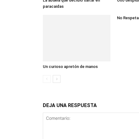
La abuela que decidió saltar en
Oso despidi
paracaidas
No Respeta
Un curioso apretón de manos
DEJA UNA RESPUESTA