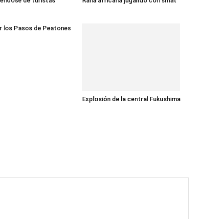
éndose de turistas
Rana africana jugando con smat
r los Pasos de Peatones
Explosión de la central Fukushima