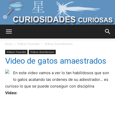
Curiosidades
Inicio
Videos Youtube
Videos Asombrosos
Videos Youtube
Videos Asombrosos
Video de gatos amaestrados
Curiosas
En este video vamos a ver lo tan habilidosos que son
lo gatos acatando las ordenes de su adiestrador… es
del
curioso lo que se puede conseguir con disciplina
Video:
Mundo