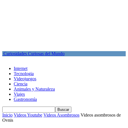
Curiosidades Curiosas del Mundo
Internet
Tecnologia
Videojuegos
Ciencia
Animales y Naturaleza
Viajes
Gastronomía
Inicio
Videos Youtube
Videos Asombrosos
Videos asombrosos de
Ovnis