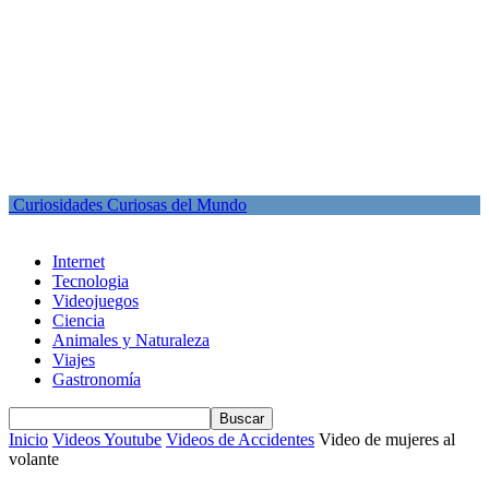
Curiosidades Curiosas del Mundo
Internet
Tecnologia
Videojuegos
Ciencia
Animales y Naturaleza
Viajes
Gastronomía
Inicio
Videos Youtube
Videos de Accidentes
Video de mujeres al
volante