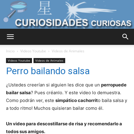
Curiosidades
Inicio
Videos Youtube
Videos de Animales
Videos Youtube
Videos de Animales
Perro bailando salsa
Curiosas
¿Ustedes creerían si alguien les dice que un
perropuede
bailar salsa
? Pues créanlo. Y este video lo demuestra.
del
Como podrán ver, este
simpático cachorrit
o baila salsa y
a todo ritmo! Muchos quisieran bailar como él.
Mundo
Un video para descostillarse de risa y recomendarlo a
todos sus amigos.