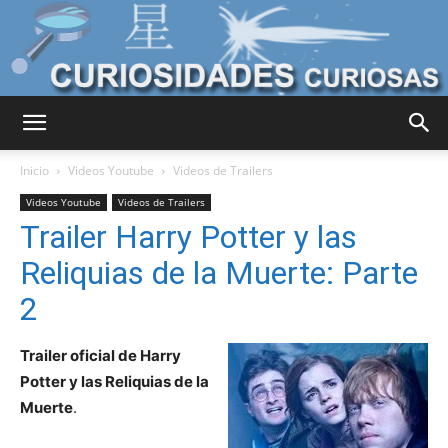
Curiosidades
Inicio
Videos Youtube
Videos de Trailers
Videos Youtube
Videos de Trailers
Trailer Harry Potter y las
Curiosas
Reliquias de la Muerte: Parte
2
del
Trailer oficial de Harry
Potter y las Reliquias de la
Muerte
.
Mundo