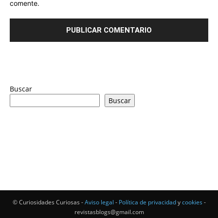
comente.
Buscar
Buscar
© Curiosidades Curiosas -
Aviso legal
-
Política de privacidad
y
cookies
-
revistasblogs@gmail.com