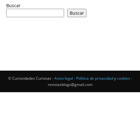
Buscar
Buscar
© Curiosidades Curiosas -
Aviso legal
-
Política de privacidad
y
cookies
-
revistasblogs@gmail.com