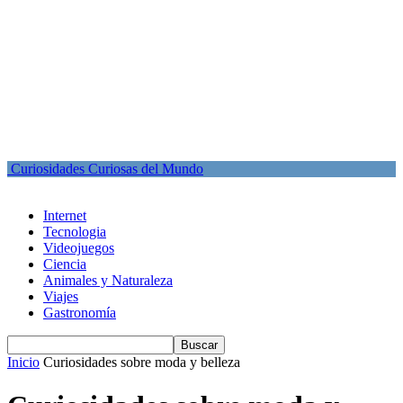
Curiosidades Curiosas del Mundo
Internet
Tecnologia
Videojuegos
Ciencia
Animales y Naturaleza
Viajes
Gastronomía
Inicio
Curiosidades sobre moda y belleza