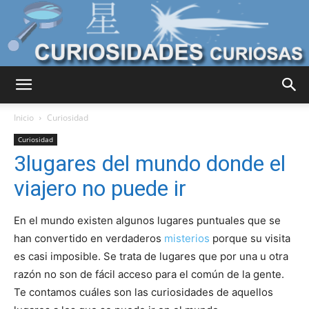
Curiosidades
Inicio
Curiosidad
Curiosidad
3lugares del mundo donde el
Curiosas
viajero no puede ir
En el mundo existen algunos lugares puntuales que se
del
han convertido en verdaderos
misterios
porque su visita
es casi imposible. Se trata de lugares que por una u otra
razón no son de fácil acceso para el común de la gente.
Mundo
Te contamos cuáles son las curiosidades de aquellos