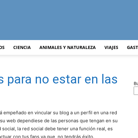
Curiosidades
OS
CIENCIA
ANIMALES Y NATURALEZA
VIAJES
GAS
 para no estar en las
Curiosas
B
 empeñado en vincular su blog a un perfil en una red
del
e su web dependiese de las personas que tengan en su
ocial, la red social debe tener una función real, es
ractuar con tus fans ya que no tendrás éxito.