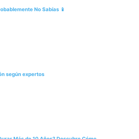
Probablemente No Sabías 📱
ión según expertos
 Durar Más de 10 Años? Descubre Cómo