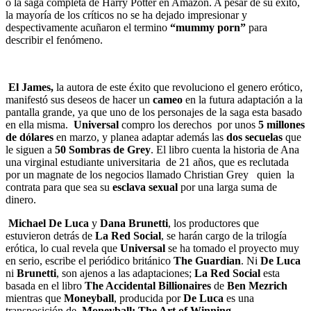
o la saga completa de Harry Potter en Amazon. A pesar de su éxito,
la mayoría de los críticos no se ha dejado impresionar y
despectivamente acuñaron el termino
“mummy porn”
para
describir el fenómeno.
El James,
la autora de este éxito que revoluciono el genero erótico,
manifestó sus deseos de hacer un
cameo
en la futura adaptación a la
pantalla grande, ya que uno de los personajes de la saga esta basado
en ella misma.
Universal
compro los derechos por unos
5 millones
de dólares
en marzo, y planea adaptar además las
dos secuelas
que
le siguen a
50 Sombras de Grey
. El libro cuenta la historia de Ana
una virginal estudiante universitaria de 21 años, que es reclutada
por un magnate de los negocios llamado Christian Grey quien la
contrata para que sea su
esclava sexual
por una larga suma de
dinero.
Michael De Luca
y
Dana Brunetti
, los productores que
estuvieron detrás de
La Red Social
, se harán cargo de la trilogía
erótica, lo cual revela que
Universal
se ha tomado el proyecto muy
en serio, escribe el periódico británico
The Guardian
. Ni
De Luca
ni
Brunetti
, son ajenos a las adaptaciones;
La Red Social
esta
basada en el libro
The Accidental Billionaires
de
Ben Mezrich
mientras que
Moneyball
, producida por
De Luca
es una
transposición de
Moneyball: The Art of Winning.