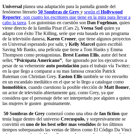
Universa
l
planea una adaptación para la pantalla grande del
fenómeno literario
50 Sombras de Grey
y
según el
Hollywood
Reporter
, son cuatro los escritores que tiene en la mira para llevar a
cabo la tarea
. Los guionistas en cuestión son
Dan Fogelman
, quien
viene directo de la familia Pixar (Cars 2),
Veena Sud
quien ya
adapto con éxito The Killing, serie que esta basada en un programa
de la televisión danesa,
Karen Croner
, que tiene algunos proyectos
en Universal esperando por salir, y
Kelly Marcel
quien escribió
Saving Mr Banks, una película que tiene a Tom Hanks y Emma
Thompson como protagonistas.
Brest Easton Ellis
, autor del best
seller,
“Psicópata Americano”
, fue ignorado por los ejecutivos a
pesar de su vehemente
auto postulación
para el trabajo vía Twitter;
en la que llego a comparar a su mas famosa creación Patrick
Bateman con Christian Grey.
Easton Ellis
también se vio envuelto
en un escandalo mediático en el que se lo llego a catalogar como
homofóbico
, cuando cuestiono la posible elección de
Matt Bomer
,
un actor de televisión abiertamente gay, como Grey, ya que
considera que el personaje debe ser interpretado por alguien a quien
las mujeres le gusten genuinamente.
50 Sombras de Grey
comenzó como una obra de
fan fiction
que
tenia lugar dentro del universo
Crecuspulo,
y sorpresivamente se
convirtió en
uno de los best seller mas vendidos
de los últimos
tiempos sobrepasando las ventas de libros como El Código Da Vinci