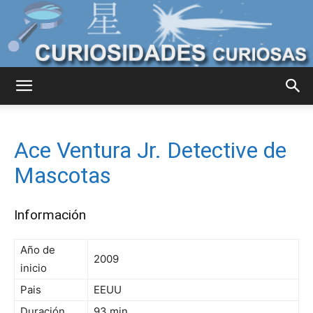
Curiosidades
Ace Ventura Jr. Detective de
Curiosas
Mascotas
Información
del
Año de
2009
inicio
Mundo
Pais
EEUU
Duración
93 min.