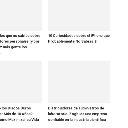
des que no sabías sobre
10 Curiosidades sobre el iPhone que
dores personales (y por
Probablemente No Sabías 📱
z más gente los

 los Discos Duros
Distribuidores de suministros de
ar Más de 10 Años?
laboratorio: Zogbi es una empresa
ómo Maximizar su Vida
confiable en la industria científica