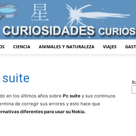
OS
CIENCIA
ANIMALES Y NATURALEZA
VIAJES
GAS
Curiosidades
 suite
B
ido en los últimos años sobre
Pc suite
y sus continuos
Curiosas
ermina de corregir sus errores y esto hace que
ernativas diferentes para usar su Nokia.