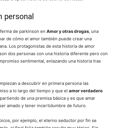
n personal
Mundo
nferma de parkinson en
Amor y otras drogas
, una
xionar de cómo el amor también puede crear una
sana. Los protagonistas de esta historia de amor
son dos personas con una historia diferente pero con
mpromiso sentimental, enlazando una historia tras
piezan a descubrir en primera persona las
iso a lo largo del tiempo y que el
amor verdadero
 partiendo de una premisa básica y es que amar
 ser amado y tener incertidumbre de futuro.
icos, por ejemplo, el eterno seductor por fin se
s, el final feliz también resulta muy tópico. Sin