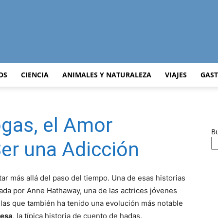
Curiosidades
OS
CIENCIA
ANIMALES Y NATURALEZA
VIAJES
GAS
gas, el Amor
Curiosas
B
er una Adicción
tar más allá del paso del tiempo. Una de esas historias
del
zada por Anne Hathaway, una de las actrices jóvenes
las que también ha tenido una evolución más notable
resa
, la típica historia de cuento de hadas.