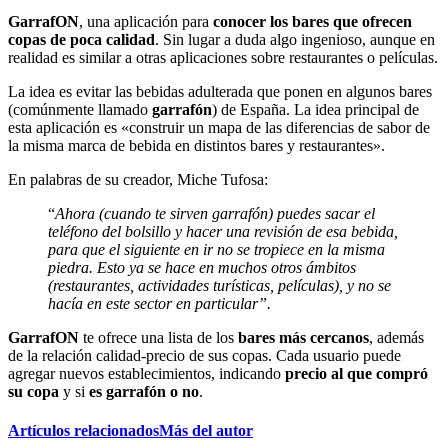
GarrafON
, una aplicación para
conocer los bares que ofrecen
copas de poca calidad
. Sin lugar a duda algo ingenioso, aunque en
realidad es similar a otras aplicaciones sobre restaurantes o películas.
La idea es evitar las bebidas adulterada que ponen en algunos bares
(comúnmente llamado
garrafón
) de España. La idea principal de
esta aplicación es «construir un mapa de las diferencias de sabor de
la misma marca de bebida en distintos bares y restaurantes».
En palabras de su creador, Miche Tufosa:
“
Ahora (cuando te sirven garrafón) puedes sacar el
teléfono del bolsillo y hacer una revisión de esa bebida,
para que el siguiente en ir no se tropiece en la misma
piedra. Esto ya se hace en muchos otros ámbitos
(restaurantes, actividades turísticas, películas), y no se
hacía en este sector en particular”.
GarrafON
te ofrece una lista de los
bares más cercanos
, además
de la relación calidad-precio de sus copas. Cada usuario puede
agregar nuevos establecimientos, indicando
precio al que compró
su copa
y si
es garrafón o no
.
Artículos relacionados
Más del autor