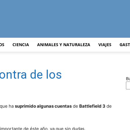
Curiosidades
OS
CIENCIA
ANIMALES Y NATURALEZA
VIAJES
GAS
contra de los
Curiosas
B
 que ha
suprimido algunas cuentas
de
Battlefield 3
de
del
mportante de éste año, ya que sin dudas,