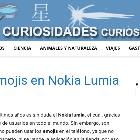
OS
CIENCIA
ANIMALES Y NATURALEZA
VIAJES
GAS
Curiosidades
mojis en Nokia Lumia
B
Curiosas
ltimos años es sin duda el
Nokia lumia
, el cual, gracias
os de usuarios en todo el mundo. Sin embargo, son
 no pueden usar los
emojis
en el teléfono, ya que no
cerlo, ni se vende la aplicación en la tienda, por eso,